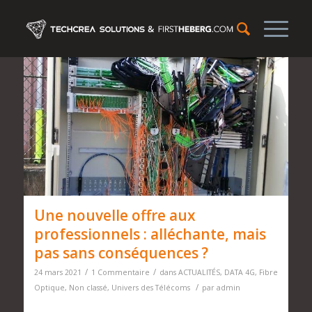
Une nouvelle offre aux
professionnels : alléchante, mais
pas sans conséquences ?
/
/
24 mars 2021
1 Commentaire
dans
ACTUALITÉS
,
DATA 4G
,
Fibre
/
Optique
,
Non classé
,
Univers des Télécoms
par
admin