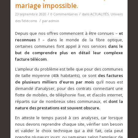
mariage impossible.
/
/
23 septembre 2020
0 Commentaires
dans
ACTUALITÉS
,
Univers
/
des Télécoms
par
admin
Depuis que nos offres commencent à être connues –
et
reconnues !
– dans le monde de la fibre optique,
certaines communes font appel à nos services
dans le
but de comprendre plus en détail leur complexe
facture télécom
.
L’ampleur du problème est telle que pour des communes
de taille moyenne (40k habitants), ce sont
des factures
de plusieurs milliers d’euros par mois
qu’il nous est
demandé d’analyser, pour des contrats connectant une
flotte de mobiles, de téléphonie fixe, et d’accès internet,
répartis sur de nombreux sites communaux, et
dont la
nature des prestations est souvent obscure.
En atteste le temps passé à ces analyses, car lorsque
nous devons reprendre chaque site, vérifier son besoin
et valider le choix technique qui a été fait, cela peut
prendre plusieurs jours, ou semaines selon l’ampleur de