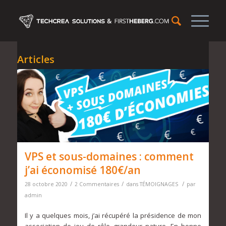
Articles
VPS et sous-domaines : comment
j’ai économisé 180€/an
/
/
/
28 octobre 2020
2 Commentaires
dans
TÉMOIGNAGES
par
admin
Il y a quelques mois, j’ai récupéré la présidence de mon
association de jeu de rôle grandeur nature. En bonne