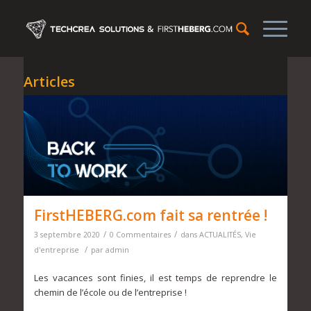
Articles
FirstHEBERG.com fait sa rentrée !
/
/
3 septembre 2020
0 Commentaires
dans
ACTUALITÉS
,
Vie
/
d'entreprise
par
admin
Les vacances sont finies, il est temps de reprendre le
chemin de l’école ou de l’entreprise !