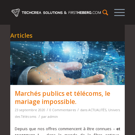
Articles
Marchés publics et télécoms, le
mariage impossible.
/
/
23 septembre 2020
0 Commentaires
dans
ACTUALITÉS
,
Univers
/
des Télécoms
par
admin
Depuis que nos offres commencent à être connues –
et
reconnues !
– dans le monde de la fibre optique,