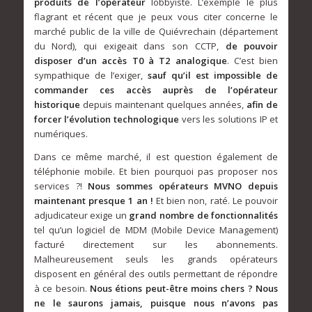
produits de l’opérateur
lobbyiste. L’exemple le plus
flagrant et récent que je peux vous citer concerne le
marché public de la ville de Quiévrechain (département
du Nord), qui exigeait dans son CCTP,
de pouvoir
disposer d’un accès T0 à T2 analogique
. C’est bien
sympathique de l’exiger,
sauf qu’il est impossible de
commander ces accès auprès de l’opérateur
historique
depuis maintenant quelques années,
afin de
forcer l’évolution technologique
vers les solutions IP et
numériques.
Dans ce même marché, il est question également de
téléphonie mobile. Et bien pourquoi pas proposer nos
services ?!
Nous sommes opérateurs MVNO depuis
maintenant presque 1 an !
Et bien non, raté. Le pouvoir
adjudicateur exige un
grand nombre de fonctionnalités
tel qu’un logiciel de MDM (Mobile Device Management)
facturé directement sur les abonnements.
Malheureusement seuls les grands opérateurs
disposent en général des outils permettant de répondre
à ce besoin.
Nous étions peut-être moins chers ? Nous
ne le saurons jamais, puisque nous n’avons pas